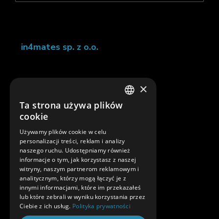
in4mates sp. z o.o.
ul. Czarnieckiego 35 01-548
×
Warszawa
Ta strona używa plików
POLISH
cookie
ENGLISH
+48 22 833 64 11
Używamy plików cookie w celu
personalizacji treści, reklam i analizy
naszego ruchu. Udostępniamy również
informacje o tym, jak korzystasz z naszej
in4mates@in4mates.com
witryny, naszym partnerom reklamowym i
analitycznym, którzy mogą łączyć je z
innymi informacjami, które im przekazałeś
lub które zebrali w wyniku korzystania przez
Ciebie z ich usług.
Polityka prywatności
Dołącz do nas: