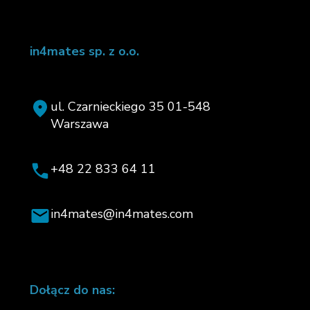
in4mates sp. z o.o.
ul. Czarnieckiego 35 01-548
Warszawa
+48 22 833 64 11
in4mates@in4mates.com
Dołącz do nas: