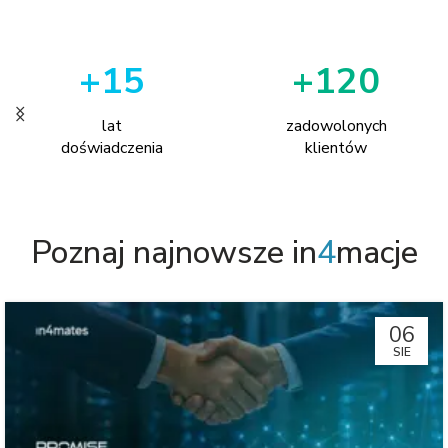
+15
+120
lat
zadowolonych
doświadczenia
klientów
Poznaj najnowsze in
4
macje
06
SIE