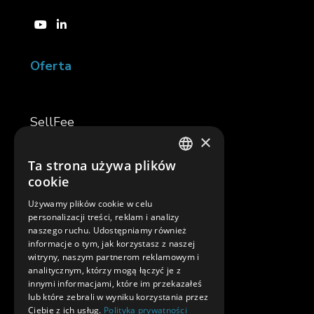
Oferta
SellFee
×
inVoice
Ta strona używa plików
POLISH
cookie
TemplaR
ENGLISH
Używamy plików cookie w celu
Asystent TemplaR
personalizacji treści, reklam i analizy
naszego ruchu. Udostępniamy również
informacje o tym, jak korzystasz z naszej
Software Development
witryny, naszym partnerom reklamowym i
analitycznym, którzy mogą łączyć je z
Apache Kafka
innymi informacjami, które im przekazałeś
lub które zebrali w wyniku korzystania przez
SAM
Ciebie z ich usług.
Polityka prywatności