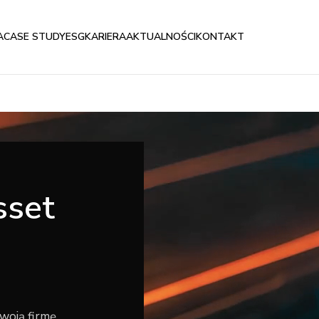
A
CASE STUDY
ESG
KARIERA
AKTUALNOŚCI
KONTAKT
sset
 Twoją firmę