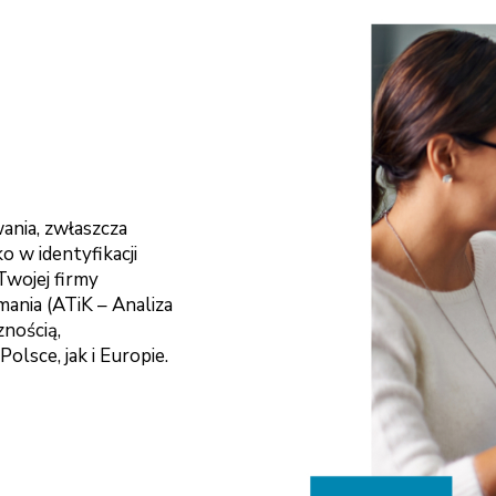
ania, zwłaszcza
o w identyfikacji
 Twojej firmy
ania (ATiK – Analiza
nością,
lsce, jak i Europie.