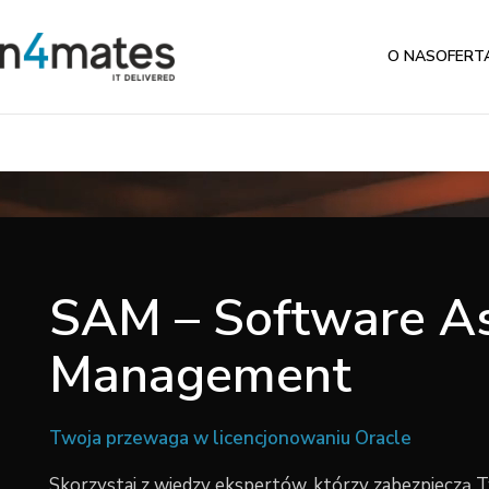
O NAS
OFERT
SAM – Software A
Management
Twoja przewaga w licencjonowaniu Oracle
Skorzystaj z wiedzy ekspertów, którzy zabezpieczą