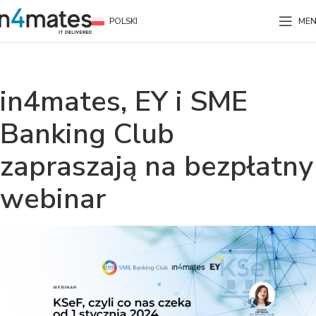
POLSKI
ME
in4mates, EY i SME
Banking Club
zapraszają na bezpłatny
webinar