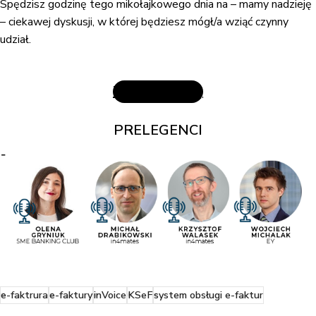
Spędzisz godzinę tego mikołajkowego dnia na – mamy nadzieję
– ciekawej dyskusji, w której będziesz mógł/a wziąć czynny
udział.
Zarejestruj się
PRELEGENCI
e-faktrura
e-faktury
inVoice
KSeF
system obsługi e-faktur