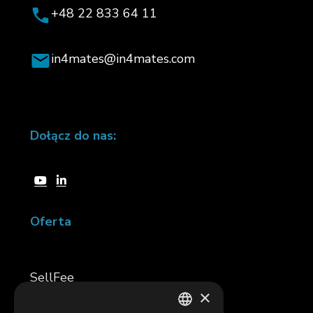
+48 22 833 64 11
in4mates@in4mates.com
Dołącz do nas:
Oferta
SellFee
×
inVoice