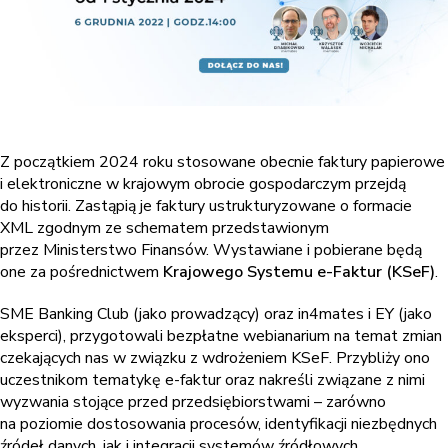
Z początkiem 2024 roku stosowane obecnie faktury papierowe
i elektroniczne w krajowym obrocie gospodarczym przejdą
do historii. Zastąpią je faktury ustrukturyzowane o formacie
XML zgodnym ze schematem przedstawionym
przez Ministerstwo Finansów. Wystawiane i pobierane będą
one za pośrednictwem
Krajowego Systemu e-Faktur (KSeF)
.
SME Banking Club (jako prowadzący) oraz in4mates i EY (jako
eksperci), przygotowali bezpłatne webianarium na temat zmian
czekających nas w związku z wdrożeniem KSeF. Przybliży ono
uczestnikom tematykę e-faktur oraz nakreśli związane z nimi
wyzwania stojące przed przedsiębiorstwami – zarówno
na poziomie dostosowania procesów, identyfikacji niezbędnych
źródeł danych, jak i integracji systemów źródłowych