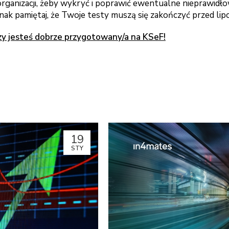
organizacji, żeby wykryć i poprawić ewentualne nieprawidł
k pamiętaj, że Twoje testy muszą się zakończyć przed li
zy jesteś dobrze przygotowany/a na KSeF!
19
STY