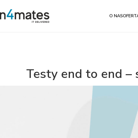
O NAS
OFERT
Testy end to end –