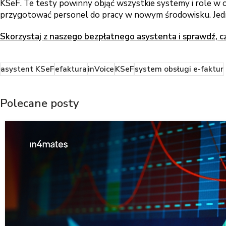
KSeF. Te testy powinny objąć wszystkie systemy i role w 
przygotować personel do pracy w nowym środowisku. Jedna
Skorzystaj z naszego bezpłatnego asystenta i sprawdź, c
asystent KSeF
efaktura
inVoice
KSeF
system obsługi e-faktur
Polecane posty