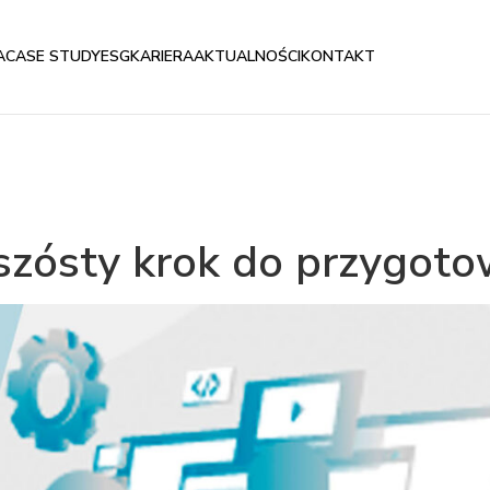
A
CASE STUDY
ESG
KARIERA
AKTUALNOŚCI
KONTAKT
 szósty krok do przygoto