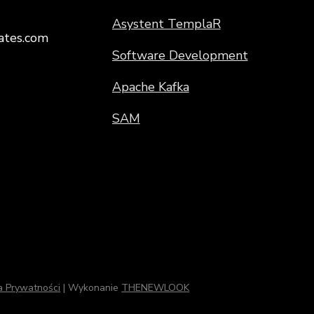
Asystent TemplaR
ates.com
Software Development
Apache Kafka
SAM
ka Prywatności
| Wykonanie
THENEWLOOK