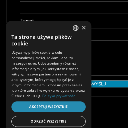
Temat
×
Ta strona używa plików
POLISH
cookie
ENGLISH
Wiadomość
Używamy plików cookie w celu
personalizacji treści, reklam i analizy
naszego ruchu. Udostępniamy również
informacje o tym, jak korzystasz z naszej
witryny, naszym partnerom reklamowym i
analitycznym, którzy mogą łączyć je z
innymi informacjami, które im przekazałeś
lub które zebrali w wyniku korzystania przez
Ciebie z ich usług.
Polityka prywatności
AKCEPTUJ WSZYSTKIE
ODRZUĆ WSZYSTKIE