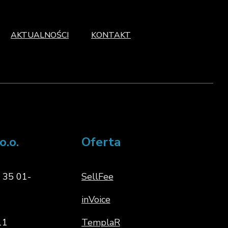
AKTUALNOŚCI
KONTAKT
o.o.
Oferta
o 35 01-
SellFee
inVoice
11
TemplaR