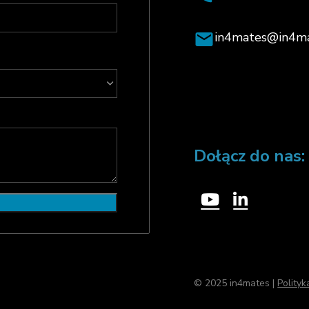
in4mates@in4m
Dołącz do nas:
© 2025 in4mates |
Polity