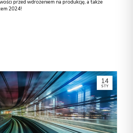
owości przed wdrożeniem na produkcję, a także
pcem 2024!
14
STY