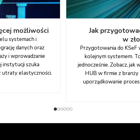
ęcej możliwości
Jak przygotować
w zło
ielu systemach i
grację danych oraz
Przygotowania do KSeF w d
daży i wprowadzanie
kolejnym systemem. To p
j instytucji szuka
jednocześnie. Zobacz, jak
 utraty elastyczności.
HUB w firmie z branży l
uporządkowanie procesu