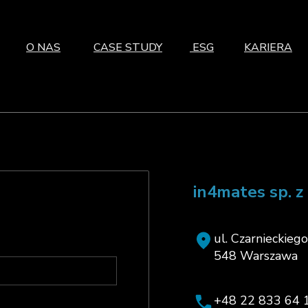
O NAS
CASE STUDY
ESG
KARIERA
in4mates sp. z 
ul. Czarnieckieg
548 Warszawa
+48 22 833 64 