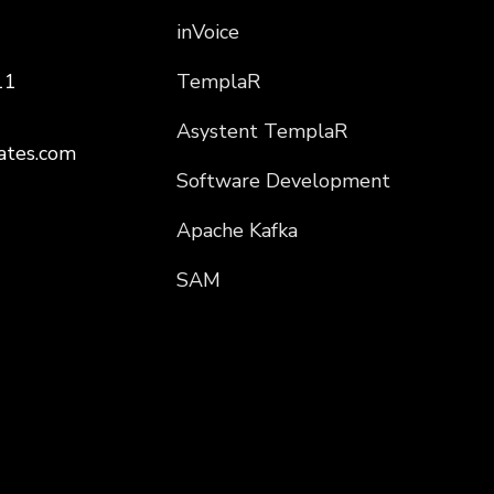
inVoice
11
TemplaR
Asystent TemplaR
ates.com
Software Development
Apache Kafka
SAM