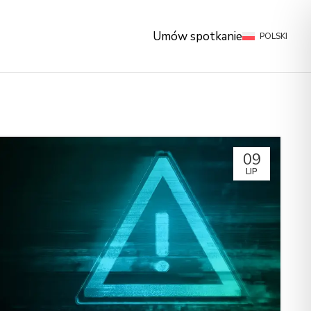
NAPISZ DO NAS
Umów spotkanie
POLSKI
09
LIP