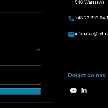
548 Warszawa
+48 22 833 64 
in4mates@in4m
Dołącz do nas: