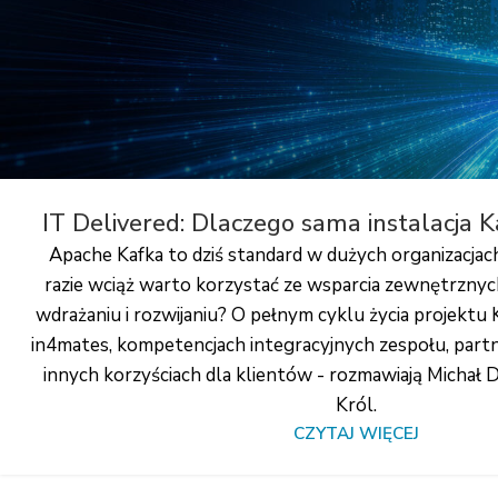
IT Delivered: Dlaczego sama instalacja K
Apache Kafka to dziś standard w dużych organizacjac
razie wciąż warto korzystać ze wsparcia zewnętrznyc
wdrażaniu i rozwijaniu? O pełnym cyklu życia projek
in4mates, kompetencjach integracyjnych zespołu, partn
innych korzyściach dla klientów - rozmawiają Michał 
Król.
CZYTAJ WIĘCEJ