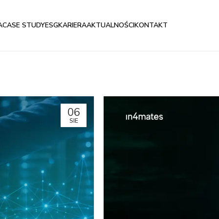
A
CASE STUDY
ESG
KARIERA
AKTUALNOŚCI
KONTAKT
06
SIE