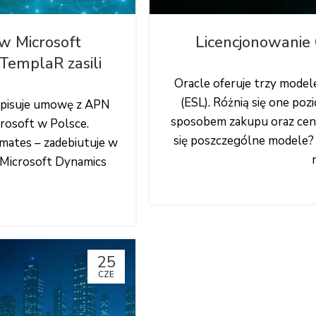
w Microsoft
Licencjonowanie
TemplaR zasili
Oracle oferuje trzy model
(ESL). Różnią się one poz
dpisuje umowę z APN
sposobem zakupu oraz ceną
rosoft w Polsce.
się poszczególne modele? J
mates – zadebiutuje w
 Microsoft Dynamics
25
CZE