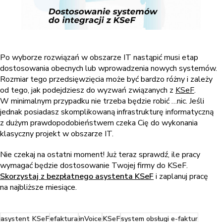
Po wyborze rozwiązań w obszarze IT nastąpić musi etap
dostosowania obecnych lub wprowadzenia nowych systemów.
Rozmiar tego przedsięwzięcia może być bardzo różny i zależy
od tego, jak podejdziesz do wyzwań związanych z
KSeF
.
W minimalnym przypadku nie trzeba będzie robić …nic. Jeśli
jednak posiadasz skomplikowaną infrastrukturę informatyczną
z dużym prawdopodobieństwem czeka Cię do wykonania
klasyczny projekt w obszarze IT.
Nie czekaj na ostatni moment! Już teraz sprawdź, ile pracy
wymagać będzie dostosowanie Twojej firmy do KSeF.
Skorzystaj z bezpłatnego asystenta KSeF
i zaplanuj pracę
na najbliższe miesiące.
asystent KSeF
efaktura
inVoice
KSeF
system obsługi e-faktur