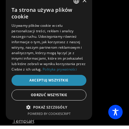
×
in4mates@in4mates.com
Ta strona używa plików
POLISH
cookie
ENGLISH
Używamy plików cookie w celu
personalizacji treści, reklam i analizy
Dołącz do nas:
naszego ruchu. Udostępniamy również
informacje o tym, jak korzystasz z naszej
witryny, naszym partnerom reklamowym i
analitycznym, którzy mogą łączyć je z
innymi informacjami, które im przekazałeś
lub które zebrali w wyniku korzystania przez
Ciebie z ich usług.
Polityka prywatności
Oferta
AKCEPTUJ WSZYSTKIE
SellFee
ODRZUĆ WSZYSTKIE
inVoice
POKAŻ SZCZEGÓŁY
POWERED BY COOKIESCRIPT
NIEZBĘDNE
TemplaR