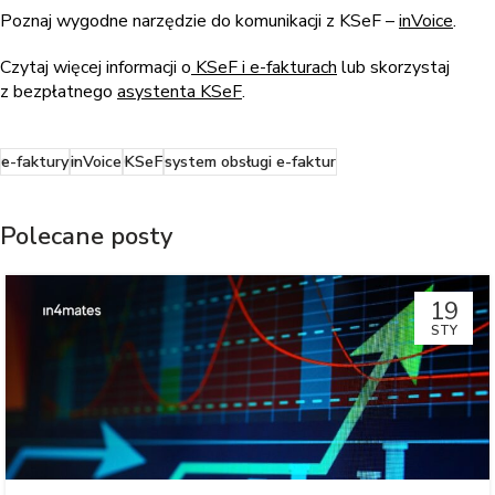
Poznaj wygodne narzędzie do komunikacji z KSeF –
inVoice
.
Czytaj więcej informacji o
KSeF i e-fakturach
lub skorzystaj
z bezpłatnego
asystenta KSeF
.
e-faktury
inVoice
KSeF
system obsługi e-faktur
Polecane posty
19
STY