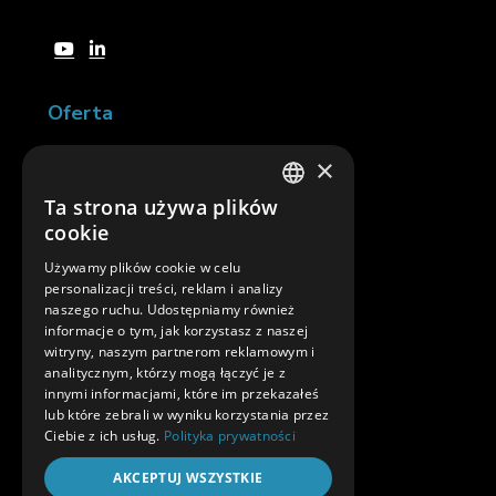
Oferta
×
SellFee
Ta strona używa plików
POLISH
cookie
inVoice
ENGLISH
Używamy plików cookie w celu
personalizacji treści, reklam i analizy
TemplaR
naszego ruchu. Udostępniamy również
informacje o tym, jak korzystasz z naszej
Asystent TemplaR
witryny, naszym partnerom reklamowym i
analitycznym, którzy mogą łączyć je z
innymi informacjami, które im przekazałeś
Software Development
lub które zebrali w wyniku korzystania przez
Ciebie z ich usług.
Polityka prywatności
Apache Kafka
AKCEPTUJ WSZYSTKIE